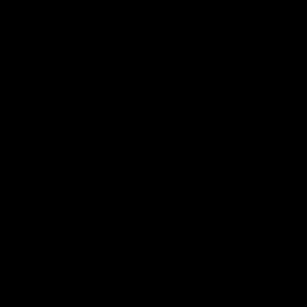
Sportweddenschappen